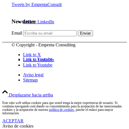
Tweets by EmpentaConsult
Newsletter
Link to LinkedIn
Email
© Copyright - Empenta Consulting
Link to X
Link to Youtube
Link to LinkedIn
Link to Youtube
Aviso legal
Sitemap
Desplazarse hacia arriba
Este sitio web utiliza cookies para que usted tenga la mejor experiencia de usuario. Si
continúa navegando está dando su consentimiento para la aceptación de las mencionadas
cookies y la aceptación de nuestra
política de cookies
, pinche el enlace para mayor
información.
ACEPTAR
Aviso de cookies