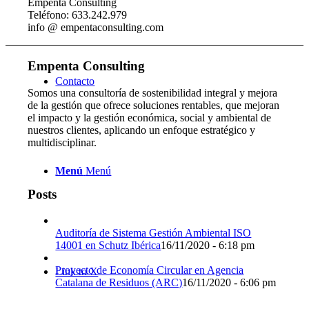
Empenta Consulting
Teléfono: 633.242.979
info @ empentaconsulting.com
Empenta Consulting
Contacto
Somos una consultoría de sostenibilidad integral y mejora
de la gestión que ofrece soluciones rentables, que mejoran
el impacto y la gestión económica, social y ambiental de
nuestros clientes, aplicando un enfoque estratégico y
multidisciplinar.
Menú
Menú
Posts
Auditoría de Sistema Gestión Ambiental ISO
14001 en Schutz Ibérica
16/11/2020 - 6:18 pm
Proyecto de Economía Circular en Agencia
Link to X
Catalana de Residuos (ARC)
16/11/2020 - 6:06 pm