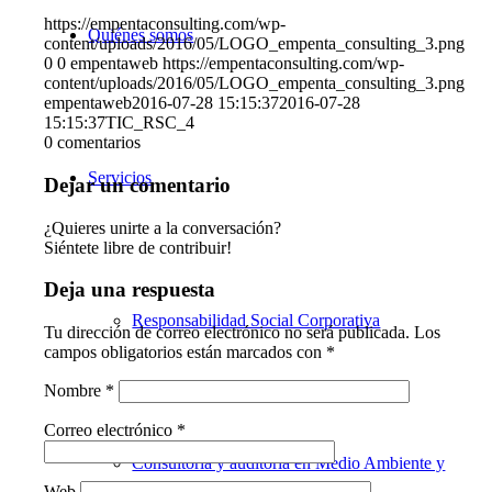
https://empentaconsulting.com/wp-
Quiénes somos
content/uploads/2016/05/LOGO_empenta_consulting_3.png
0
0
empentaweb
https://empentaconsulting.com/wp-
content/uploads/2016/05/LOGO_empenta_consulting_3.png
empentaweb
2016-07-28 15:15:37
2016-07-28
15:15:37
TIC_RSC_4
0
comentarios
Servicios
Dejar un comentario
¿Quieres unirte a la conversación?
Siéntete libre de contribuir!
Deja una respuesta
Responsabilidad Social Corporativa
Tu dirección de correo electrónico no será publicada.
Los
campos obligatorios están marcados con
*
Nombre
*
Correo electrónico
*
Consultoría y auditoría en Medio Ambiente y
Web