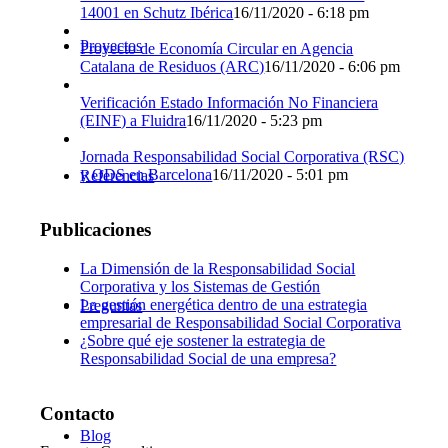
14001 en Schutz Ibérica
16/11/2020 - 6:18 pm
Proyectos
Proyecto de Economía Circular en Agencia
Catalana de Residuos (ARC)
16/11/2020 - 6:06 pm
Verificación Estado Información No Financiera
(EINF) a Fluidra
16/11/2020 - 5:23 pm
Jornada Responsabilidad Social Corporativa (RSC)
y ODS en Barcelona
16/11/2020 - 5:01 pm
Referencias
Publicaciones
La Dimensión de la Responsabilidad Social
Corporativa y los Sistemas de Gestión
La gestión energética dentro de una estrategia
Preguntas
empresarial de Responsabilidad Social Corporativa
¿Sobre qué eje sostener la estrategia de
Responsabilidad Social de una empresa?
Contacto
Blog