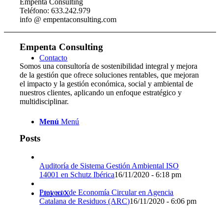
Empenta Consulting
Teléfono: 633.242.979
info @ empentaconsulting.com
Empenta Consulting
Contacto
Somos una consultoría de sostenibilidad integral y mejora
de la gestión que ofrece soluciones rentables, que mejoran
el impacto y la gestión económica, social y ambiental de
nuestros clientes, aplicando un enfoque estratégico y
multidisciplinar.
Menú
Menú
Posts
Auditoría de Sistema Gestión Ambiental ISO
14001 en Schutz Ibérica
16/11/2020 - 6:18 pm
Proyecto de Economía Circular en Agencia
Link to X
Catalana de Residuos (ARC)
16/11/2020 - 6:06 pm