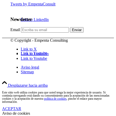
Tweets by EmpentaConsult
Newsletter
Link to LinkedIn
Email
© Copyright - Empenta Consulting
Link to X
Link to Youtube
Link to LinkedIn
Link to Youtube
Aviso legal
Sitemap
Desplazarse hacia arriba
Este sitio web utiliza cookies para que usted tenga la mejor experiencia de usuario. Si
continúa navegando está dando su consentimiento para la aceptación de las mencionadas
cookies y la aceptación de nuestra
política de cookies
, pinche el enlace para mayor
información.
ACEPTAR
Aviso de cookies