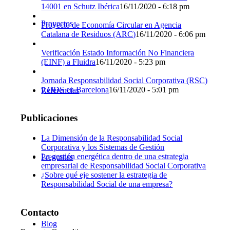
14001 en Schutz Ibérica
16/11/2020 - 6:18 pm
Proyectos
Proyecto de Economía Circular en Agencia
Catalana de Residuos (ARC)
16/11/2020 - 6:06 pm
Verificación Estado Información No Financiera
(EINF) a Fluidra
16/11/2020 - 5:23 pm
Jornada Responsabilidad Social Corporativa (RSC)
y ODS en Barcelona
16/11/2020 - 5:01 pm
Referencias
Publicaciones
La Dimensión de la Responsabilidad Social
Corporativa y los Sistemas de Gestión
La gestión energética dentro de una estrategia
Preguntas
empresarial de Responsabilidad Social Corporativa
¿Sobre qué eje sostener la estrategia de
Responsabilidad Social de una empresa?
Contacto
Blog