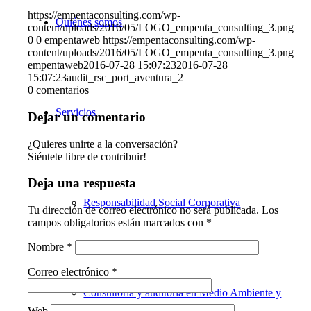
https://empentaconsulting.com/wp-
Quiénes somos
content/uploads/2016/05/LOGO_empenta_consulting_3.png
0
0
empentaweb
https://empentaconsulting.com/wp-
content/uploads/2016/05/LOGO_empenta_consulting_3.png
empentaweb
2016-07-28 15:07:23
2016-07-28
15:07:23
audit_rsc_port_aventura_2
0
comentarios
Servicios
Dejar un comentario
¿Quieres unirte a la conversación?
Siéntete libre de contribuir!
Deja una respuesta
Responsabilidad Social Corporativa
Tu dirección de correo electrónico no será publicada.
Los
campos obligatorios están marcados con
*
Nombre
*
Correo electrónico
*
Consultoría y auditoría en Medio Ambiente y
Web